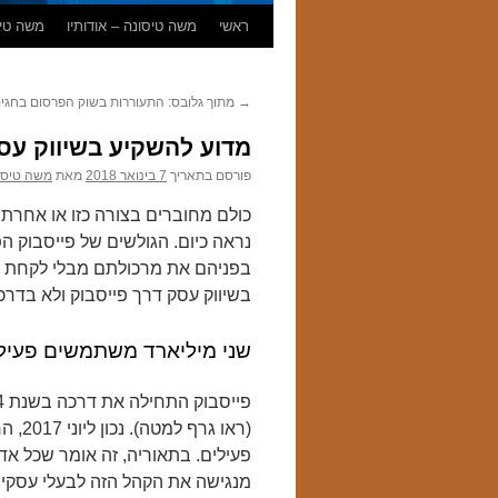
לדלג
ראשי
משה טיסונה – אודותיו
משה טיס
לתוכן
→
מתוך גלובס: התעוררות בשוק הפרסום בחגי
מדוע להשקיע בשיווק עס
פורסם בתאריך
7 בינואר 2018
מאת
משה טיסו
כולם מחוברים בצורה כזו או אחר
נראה כיום. הגולשים של פייסבוק ה
בפניהם את מרכולתם מבלי לקחת הל
בשיווק עסק דרך פייסבוק ולא בדרכ
שני מיליארד משתמשים פעיל
(ראו 
פעילים. בתאוריה, זה אומר שכל א
מנגישה את הקהל הזה לבעלי עסקים