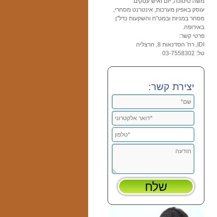
משה טיסונה, יזם ואיש עסקים.
עוסק באפיון מערכות, אינטרנט מסחרי,
מסחר במניות ובמט"ח והשקעות נדל"ן
באירופה.
פרטי קשר:
IDI, רח' הסדנאות 8, הרצליה
טל: 03-7558302
יצירת קשר: